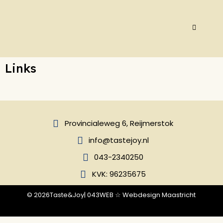
Links
Provincialeweg 6, Reijmerstok
info@tastejoy.nl
043-2340250
KVK: 96235675
© 2026
Taste&Joy
| 043WEB ☆ Webdesign Maastricht